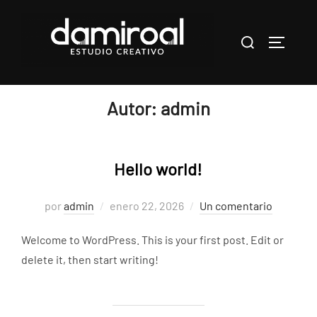
Saltar
al
Buscar:
ALTERNA
contenido
Autor:
admin
Hello world!
Publicado
por
admin
enero 22, 2026
Un comentario
el
Welcome to WordPress. This is your first post. Edit or
delete it, then start writing!