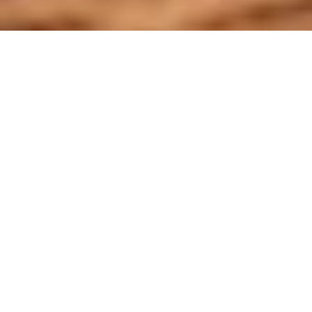
CREATIVIDAD QUE COMUNICA Y CONECTA
En Damiroal damos forma a tus ideas. Desde la
estrategia hasta el diseño, creamos
soluciones visuales que comunican, inspiran y
conectan con tu audiencia. Cada proyecto es
único y pensado para destacar en un mundo
lleno de ruido.